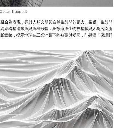
Ocean Trapped》
號融合為表現，探討人類文明與自然生態間的張力。榮獲「生態問
》透過漁網結構塑造鯨魚與魚群形體，象徵海洋生物被塑膠與人為污染所
袋皺摺構成山脈意象，揭示地球在工業消費下的被覆與變形，則榮獲「保護野