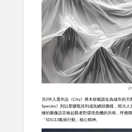
《Pl
另2件入選作品《City》將木材截面化為城市的天際線
Species》則以塑膠瓶排列成魚鱗狀圖樣，暗
煉的圖像語言喚起觀者對環境危機的共鳴，呼應聯合
「SDG13氣候行動」核心精神。