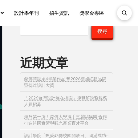
設計學年刊
招生資訊
獎學金專區
搜尋
搜尋
近期文章
銘傳商設系4畢業作品 奪2026德國紅點品牌
暨傳達設計大獎
「2026台灣設計展在桃園」導覽解說暨服務
人員招募
海外第一所！銘傳大學攜手三麗鷗娛樂 合作
打造跨國實習與觀光產業育才平台
設計學院「甄愛銘傳校園開放日」圓滿成功~