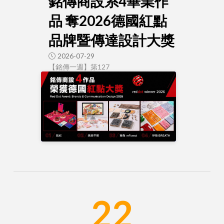
銘傳商設系4畢業作
品 奪2026德國紅點
品牌暨傳達設計大獎
2026-07-29
【銘傳一週】第127
22