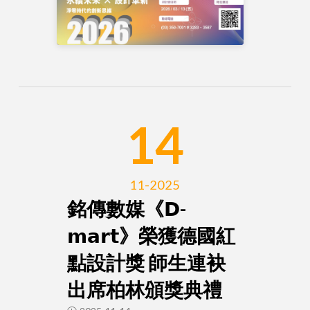
14
11-2025
銘傳數媒《𝗗-
𝗺𝗮𝗿𝘁》榮獲德國紅
點設計獎 師生連袂
出席柏林頒獎典禮