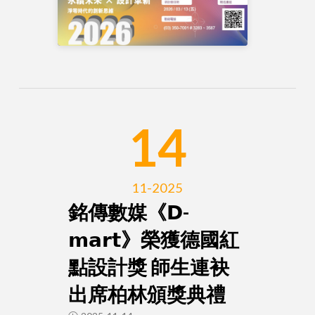
14
11-2025
銘傳數媒《𝗗-
𝗺𝗮𝗿𝘁》榮獲德國紅
點設計獎 師生連袂
出席柏林頒獎典禮