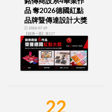
銘傳商設系4畢業作
品 奪2026德國紅點
品牌暨傳達設計大獎
2026-07-29
【銘傳一週】第127
22