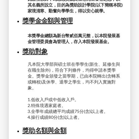
其名義所設立，目的為獎助設計學院(以下簡稱本院)
家境清寒、勤奮向學學生，得以安心就學。
獎學金金額與管理
本獎學金總額為新台幣貳佰萬元整，以本院發展基
金管理委員會為管理人，存入本院發展基金。
獎助對象
凡本院大學部與碩士班在學學生(新生、延修生與
在職生除外)，符合下列條件，均得申請本獎學
金。獎學金頒發之當學期，已由本院轉出(含轉系
或轉校)及休學、退學之學生，均不列入實施對
象。
1.低收入戶或中低收入戶。
2.特殊境遇家庭者。
3.全學年成績總平均成績75分(含)以上者。
4.操行成績80分(含)以上者。
獎助名額與金額