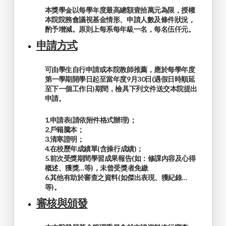
本獎學金以每學年度最高總額壹拾萬元為限，授權
本院院務會議視基金情形、申請人數及條件狀況，
酌予增減。原則上每系每年級一名，每名伍仟元。
申請方式
可由學生自行申請或本院教師推薦，應於每學年度
第一學期開學日起至當年度9月30日(遇假日時順延
至下一個工作日)期間，檢具下列文件送交本院提出
申請。
1.申請表(請依附件格式辦理)；
2.戶籍騰本；
3.清寒證明；
4.在校歷年成績單(含操行成績)；
5.前次受獎期間學習成果報告(如：修課內容及心得
概述、獲獎…等)，未曾受獎者免繳
6.其他有助於審查之資料(如傑出表現、獲紀錄…
等)。
審核與頒發